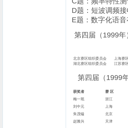
C题：频率特性
D题：短波调频
E题：数字化语音
第四届（
1999
年
北京赛区组织委员会 上海赛
湖北赛区组织委员会 江苏赛
第四届（199
获奖者
赛 区
梅一珉
浙江
刘中元
上海
朱茂镒
北京
赵雅兴
天津