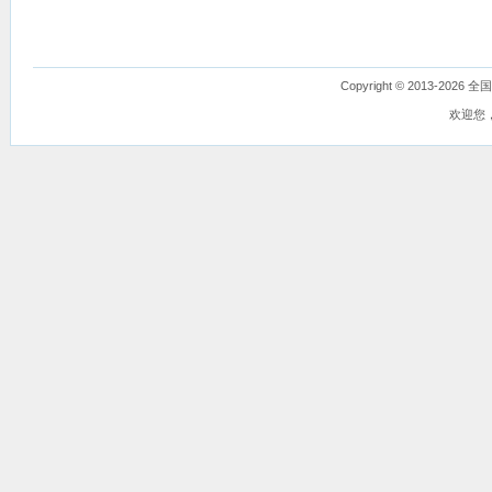
Copyright © 2013-
欢迎您，