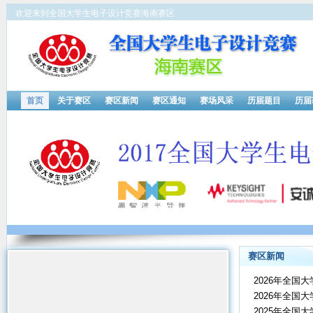
欢迎来到全国大学生电子设计竞赛海南赛区
首页
关于赛区
赛区新闻
赛区通知
赛场风采
历届题目
历届
赛区新闻
2026年全国
2026年全国
2025年全国