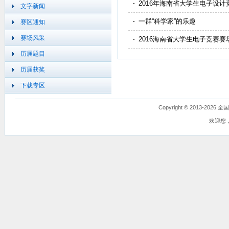
2016年海南省大学生电子设计竞
文字新闻
一群“科学家”的乐趣
赛区通知
赛场风采
2016海南省大学生电子竞赛赛
历届题目
历届获奖
下载专区
Copyright © 2013-
欢迎您，